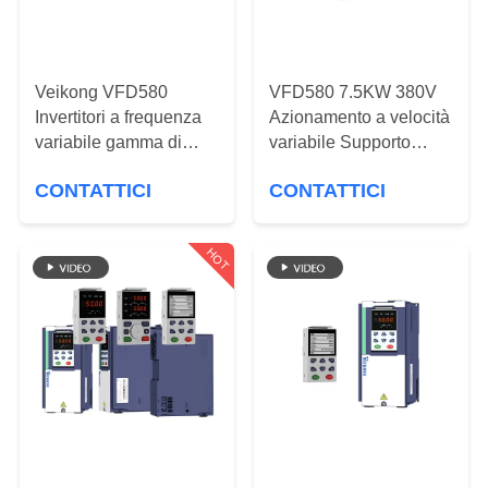
CONTROLLO
DI
QUALITÀ
Veikong VFD580
VFD580 7.5KW 380V
Invertitori a frequenza
Azionamento a velocità
CONTATTICI
variabile gamma di
variabile Supporto
potenza di fascia alta
Modbus Canopen
CONTATTICI
CONTATTICI
2.2-315kW
Comunicazione
NOTIZIA
Profinet
HOT
RICHIEDA
UNA
CITAZIONE
MAPPA
DEL