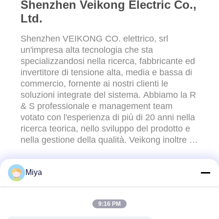
Shenzhen Veikong Electric Co.,
Ltd.
Shenzhen VEIKONG CO. elettrico, srl
un'impresa alta tecnologia che sta
specializzandosi nella ricerca, fabbricante ed
invertitore di tensione alta, media e bassa di
commercio, fornente ai nostri clienti le
soluzioni integrate del sistema. Abbiamo la R
& S professionale e management team
votato con l'esperienza di più di 20 anni nella
ricerca teorica, nello sviluppo del prodotto e
nella gestione della qualità. Veikong inoltre è
uno della prima società degli azionamenti di
CA dell'indipendente in Cina. Adottiamo
Miya
SPWM, controllo di vettore e vettore
CONTATTACI!
sensorless e la tecnologia di controllo di ...
9:16 PM
Categorie popolari
Tutti