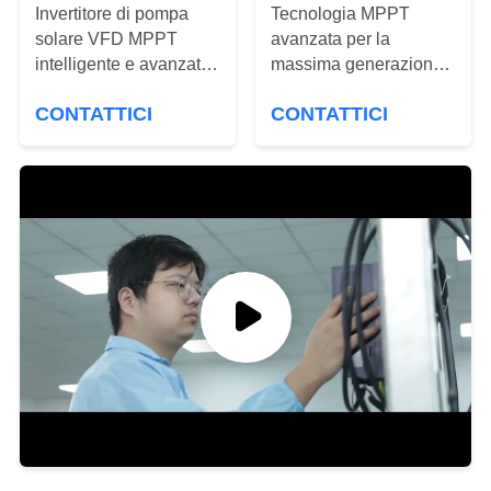
SITO
Invertitore di pompa
Tecnologia MPPT
solare VFD MPPT
avanzata per la
intelligente e avanzato
massima generazione
NORME
per il pompaggio solare
di energia in inverter a
SULLA
CONTATTICI
CONTATTICI
pompa solare a 3 fasi
PRIVACY