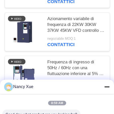
CONTATTICI
Azionamento variabile di
frequenza di 22KW 30KW
37KW 45KW VFD controllo di
vettore di 3 fasi
negoziabile MOQ:1
CONTATTICI
Frequenza di ingresso di
50Hz / 60Hz con una
fluttuazione inferiore al 5% nel
VFD Variable Frequency Drive
negoziabile MOQ:1
Nancy Xue
CONTATTICI
8:59 AM
Categorie popolari
Tutti