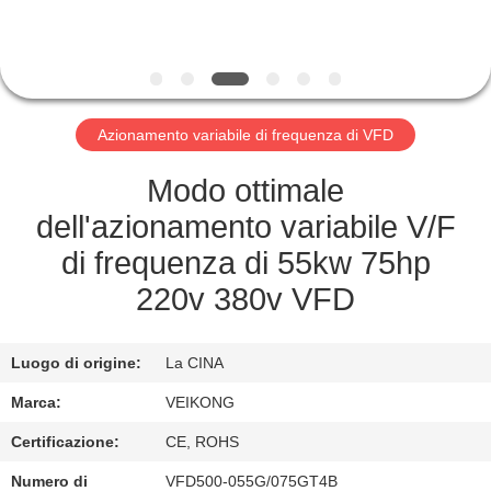
CONTROLLO
DI
QUALITÀ
Azionamento variabile di frequenza di VFD
CONTATTICI
Modo ottimale
NOTIZIA
dell'azionamento variabile V/F
di frequenza di 55kw 75hp
RICHIEDA
220v 380v VFD
UNA
CITAZIONE
Luogo di origine:
La CINA
Marca:
VEIKONG
MAPPA
Certificazione:
CE, ROHS
DEL
Numero di
VFD500-055G/075GT4B