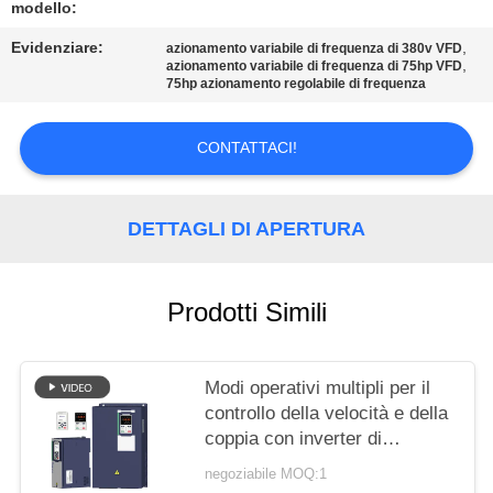
SITO
modello:
Evidenziare:
,
azionamento variabile di frequenza di 380v VFD
,
azionamento variabile di frequenza di 75hp VFD
NORME
75hp azionamento regolabile di frequenza
SULLA
PRIVACY
CONTATTACI!
DETTAGLI DI APERTURA
Prodotti Simili
Modi operativi multipli per il
controllo della velocità e della
coppia con inverter di
frequenza VFD
negoziabile MOQ:1