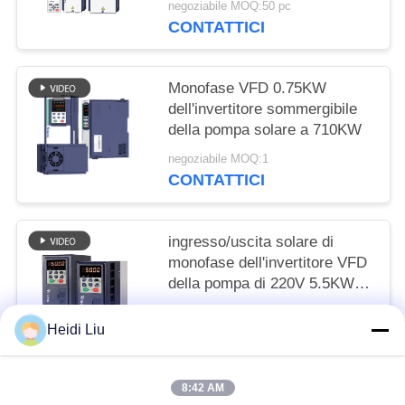
negoziabile MOQ:50 pc
CONTATTICI
Monofase VFD 0.75KW
dell'invertitore sommergibile
della pompa solare a 710KW
negoziabile MOQ:1
CONTATTICI
ingresso/uscita solare di
monofase dell'invertitore VFD
della pompa di 220V 5.5KW
7.5KW
negoziabile MOQ:1
Heidi Liu
CONTATTICI
8:42 AM