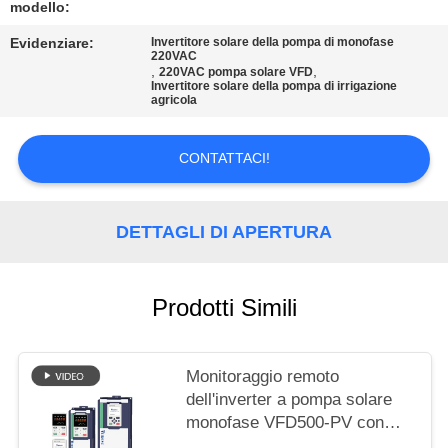
SITO
modello:
Evidenziare:
Invertitore solare della pompa di monofase
220VAC
NORME
,
,
220VAC pompa solare VFD
Invertitore solare della pompa di irrigazione
SULLA
agricola
PRIVACY
CONTATTACI!
DETTAGLI DI APERTURA
Prodotti Simili
Monitoraggio remoto
dell'inverter a pompa solare
monofase VFD500-PV con
funzione GPRS