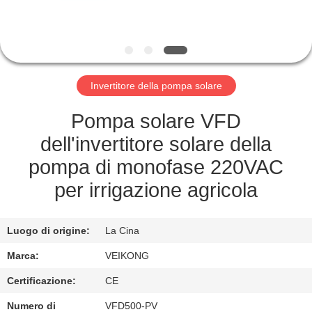
CONTROLLO
DI
QUALITÀ
Invertitore della pompa solare
CONTATTICI
Pompa solare VFD
NOTIZIA
dell'invertitore solare della
pompa di monofase 220VAC
RICHIEDA
per irrigazione agricola
UNA
CITAZIONE
Luogo di origine:
La Cina
Marca:
VEIKONG
MAPPA
Certificazione:
CE
DEL
Numero di
VFD500-PV