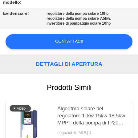
SITO
modello:
Evidenziare:
,
regolatore della pompa solare 10hp
,
regolatore della pompa solare 7.5kw
NORME
invertitore di pompaggio solare 10hp
SULLA
PRIVACY
CONTATTACI!
DETTAGLI DI APERTURA
Prodotti Simili
Algoritmo solare del
regolatore 11kw 15kw 18.5kw
MPPT della pompa di IP20
IP65
negoziabile MOQ:1