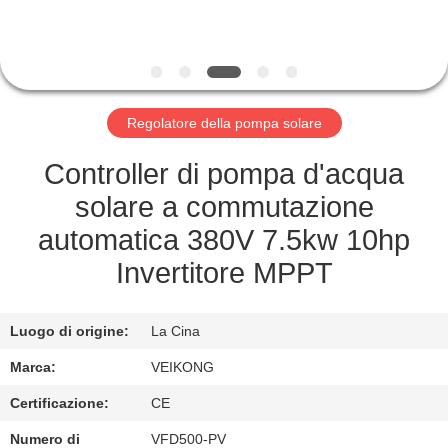
CONTROLLO
DI
QUALITÀ
Regolatore della pompa solare
CONTATTICI
Controller di pompa d'acqua
NOTIZIA
solare a commutazione
automatica 380V 7.5kw 10hp
RICHIEDA
Invertitore MPPT
UNA
CITAZIONE
Luogo di origine:
La Cina
Marca:
VEIKONG
MAPPA
Certificazione:
CE
DEL
Numero di
VFD500-PV