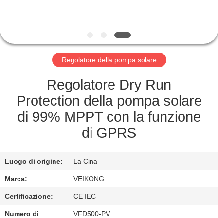
CONTROLLO
DI
QUALITÀ
Regolatore della pompa solare
CONTATTICI
Regolatore Dry Run
NOTIZIA
Protection della pompa solare
di 99% MPPT con la funzione
RICHIEDA
di GPRS
UNA
CITAZIONE
Luogo di origine:
La Cina
Marca:
VEIKONG
MAPPA
Certificazione:
CE IEC
DEL
Numero di
VFD500-PV