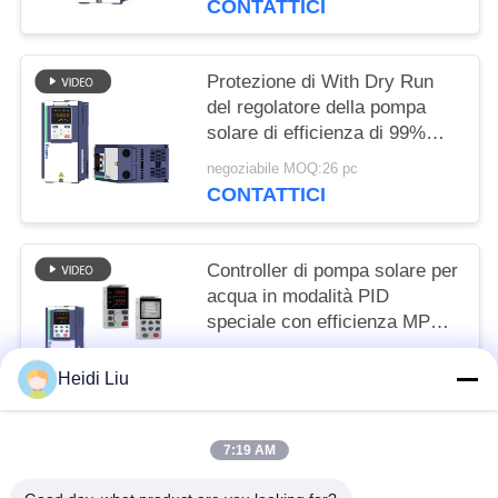
CONTATTICI
Protezione di With Dry Run
del regolatore della pompa
solare di efficienza di 99%
MPPT
negoziabile MOQ:26 pc
CONTATTICI
Controller di pompa solare per
acqua in modalità PID
speciale con efficienza MPPT
del 99%
negoziabile MOQ:24 PZ
Heidi Liu
CONTATTICI
7:19 AM
Categorie popolari
Tutti