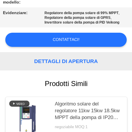
SITO
modello:
Evidenziare:
,
Regolatore della pompa solare di 99% MPPT
,
Regolatore della pompa solare di GPRS
NORME
Invertitore solare della pompa di PID Veikong
SULLA
PRIVACY
CONTATTACI!
DETTAGLI DI APERTURA
Prodotti Simili
Algoritmo solare del
regolatore 11kw 15kw 18.5kw
MPPT della pompa di IP20
IP65
negoziabile MOQ:1